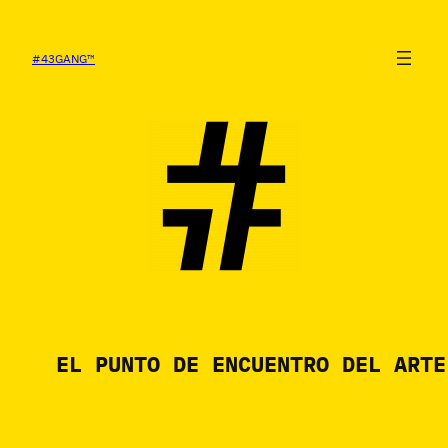
SALTAR
AL
CONTENIDO
#43GANG™
#43GANG
EL PUNTO DE ENCUENTRO DEL ARTE