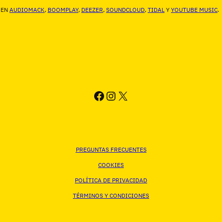
 EN
AUDIOMACK
,
BOOMPLAY
,
DEEZER
,
SOUNDCLOUD
,
TIDAL
Y
YOUTUBE MUSIC
.
FACEBOOK
INSTAGRAM
X
PREGUNTAS FRECUENTES
COOKIES
POLÍTICA DE PRIVACIDAD
TÉRMINOS Y CONDICIONES