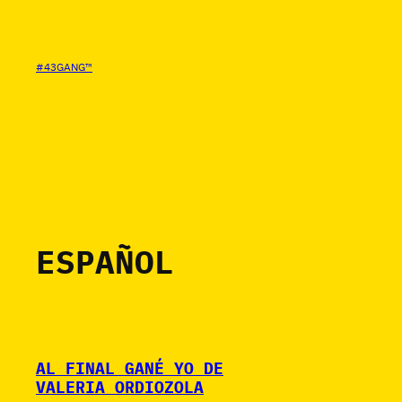
SALTAR
AL
CONTENIDO
#43GANG™
ESPAÑOL
AL FINAL GANÉ YO DE
VALERIA ORDIOZOLA